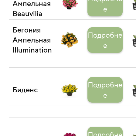
Ампельная
е
Beauvilia
Бегония
Подробне
Ампельная
е
Illumination
Подробне
Биденс
е
Подробне