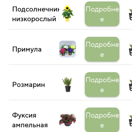
Подсолнечник
Подробне
низкорослый
е
Подробне
Примула
е
Подробне
Розмарин
е
Фуксия
Подробне
ампельная
е