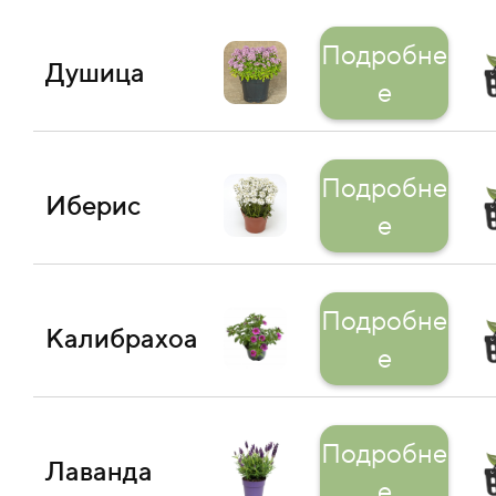
Подробне
Душица
е
Подробне
Иберис
е
Подробне
Калибрахоа
е
Подробне
Лаванда
е