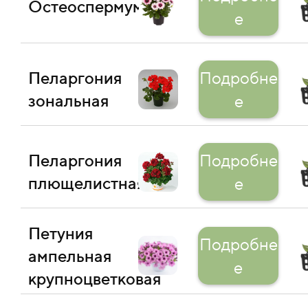
Остеоспермум
е
Пеларгония
Подробне
зональная
е
Пеларгония
Подробне
плющелистная
е
Петуния
Подробне
ампельная
е
крупноцветковая