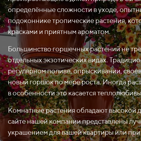
определённые сложности в уходе, опытн
подоконнике тропические растения, кот
красками и приятным ароматом.
Большинство горшечных растений не треб
отдельных экзотических видах. Традицио
регулярном поливе, опрыскивании, свое
новый горшок по мере роста. Иногда рас
в особенности это касается теплолюбивы
Комнатные растения обладают высокой 
сайте нашей компании представлены луч
украшением для вашей квартиры или при