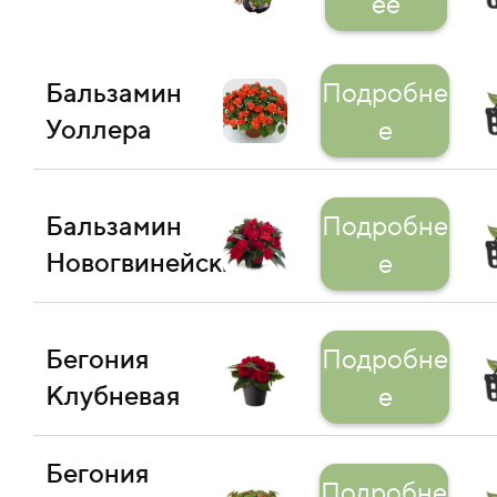
ее
Бальзамин
Подробне
Уоллера
е
Бальзамин
Подробне
Новогвинейский
е
Бегония
Подробне
Клубневая
е
Бегония
Подробне