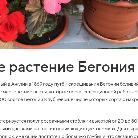
 растение Бегония
ый в Англии в 1869 году путём скрещивания Бегонии боливи
е многолетние цветы, которые после селекционной работы 
00 сортов Бегонии Клубневой, в числе которых сорта с мах
ктеризуется полупрозрачными стеблями высотой от 20 до 8
ными цветками на тонких поникающих цветоножках. Для выр
ршок, имеющий достаточно большую глубину, что связано с 