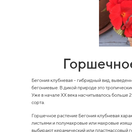
Горшечное
Бегония клубневая – гибридный вид, выведенн
бегониевые. В дикой природе это тропически
Уже в начале XX века насчитывалось больше 2
сорта.
Горшечное растение Бегония клубневая хара
листьями и полумахровые или махровые изящ
выбирают керамический или пластмассовый го