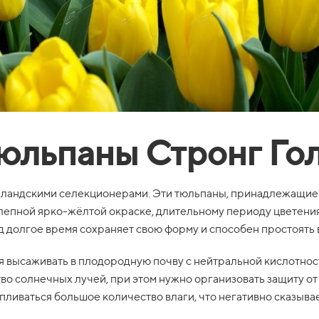
юльпаны Стронг Го
олландскими селекционерами. Эти тюльпаны, принадлежащие 
лепной ярко-жёлтой окраске, длительному периоду цветени
 долгое время сохраняет свою форму и способен простоять в
 высаживать в плодородную почву с нейтральной кислотност
во солнечных лучей, при этом нужно организовать защиту от 
капливаться большое количество влаги, что негативно сказыва