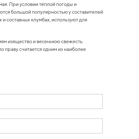
мая. При условии тёплой погоды и
ются большой популярностью у составителей
 и составных клумбах, используют для
иям изящество и весеннюю свежесть.
по праву считается одним из наиболее