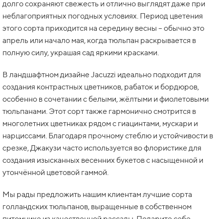
долго сохраняют свежесть и отлично выглядят даже при
неблагоприятных погодных условиях. Период цветения
этого сорта приходится на середину весны – обычно это
апрель или начало мая, когда тюльпан раскрывается в
полную силу, украшая сад яркими красками.
В ландшафтном дизайне Jacuzzi идеально подходит для
создания контрастных цветников, рабаток и бордюров,
особенно в сочетании с белыми, жёлтыми и фиолетовыми
тюльпанами. Этот сорт также гармонично смотрится в
многолетних цветниках рядом с гиацинтами, мускари и
нарциссами. Благодаря прочному стеблю и устойчивости в
срезке, Джакузи часто используется во флористике для
создания изысканных весенних букетов с насыщенной и
утончённой цветовой гаммой.
Мы рады предложить нашим клиентам лучшие сорта
голландских тюльпанов, выращенные в собственном
питомнике из качественной рассады. Подарите себе