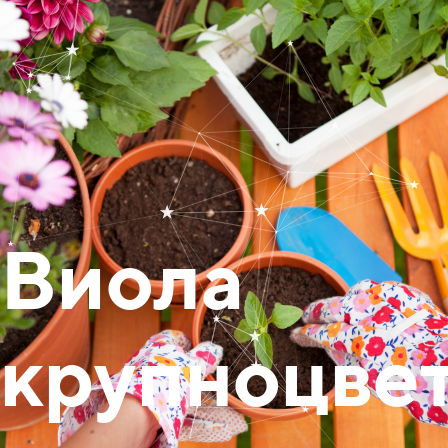
Виола
крупноцве