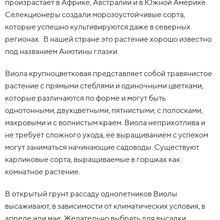
произрастает в Африке, Австралии и в Южной Америке.
Селекционеры создали морозоустойчивые сорта,
которые успешно культивируются даже в северных
регионах. В нашей стране это растение хорошо известно
под названием Анютины глазки.
Виола крупноцветковая представляет собой травянистое
растение с прямыми стеблями и одиночными цветками,
которые различаются по форме и могут быть
однотонными, двухцветными, пятнистыми, с полосками,
махровыми и с волнистым краем. Виола неприхотлива и
не требует сложного ухода, её выращиванием с успехом
могут заниматься начинающие садоводы. Существуют
карликовые сорта, выращиваемые в горшках как
комнатное растение.
В открытый грунт рассаду однолетников Виолы
высаживают, в зависимости от климатических условия, в
апреле или мае. Желательно выбрать для высадки