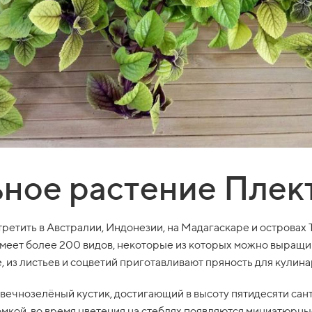
ное растение Плек
ретить в Австралии, Индонезии, на Мадагаскаре и островах
имеет более 200 видов, некоторые из которых можно выращи
, из листьев и соцветий приготавливают пряность для кулина
 вечнозелёный кустик, достигающий в высоту пятидесяти са
мкой, во время цветения на стеблях появляются миниатюрные