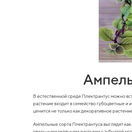
Ампель
В естественной среде Плектрантус можно вст
растение входит в семейство губоцветные и 
ценится не только как декоративное растение
Ампельные сорта Плектрантуса выглядят как
овальными зелёными листьями с зубчатой кро