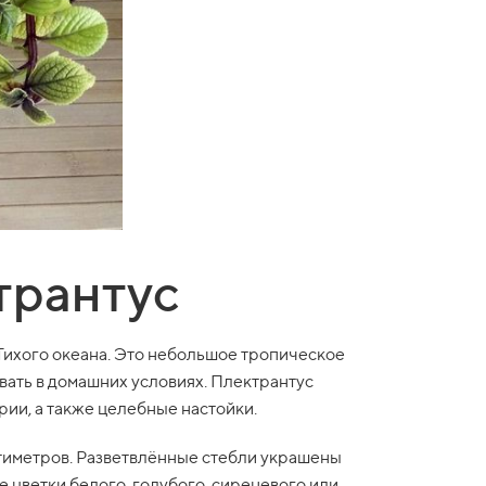
трантус
 Тихого океана. Это небольшое тропическое
вать в домашних условиях. Плектрантус
рии, а также целебные настойки.
нтиметров. Разветвлённые стебли украшены
 цветки белого, голубого, сиреневого или