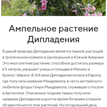
Ампельное растение
Дипладения
В дикой природе Дипладения является лианой, растущей
в тропическом климате в Центральной и Южной Америке.
Это многолетнее растение, способное достигать размера
в 5 метров, украшает улицы и площади в Мехико и
Буэнос-Айресе. В XIX веке Дипладения попала в Европу,
где получила название Мандевилла, в честь английского
любителя флоры Генри Мандевилла, служившего послом
в Аргентине. Описанные позднее лианы получили
название Дипладения и долгое время ботаники спорили
об идентичности этих растений. На сегодняшний день